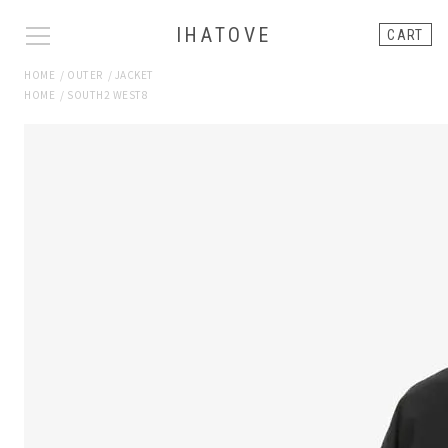
IHATOVE
CART
HOME
/
OUTER
/
JACKET
HOME
/
SOUTH2 WEST8