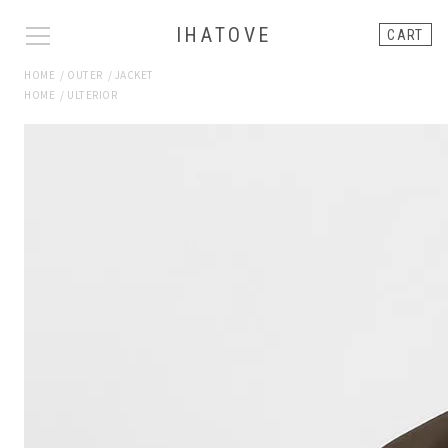
IHATOVE
CART
HOME
/
OUTER
/
JACKET
HOME
/
ULTERIOR