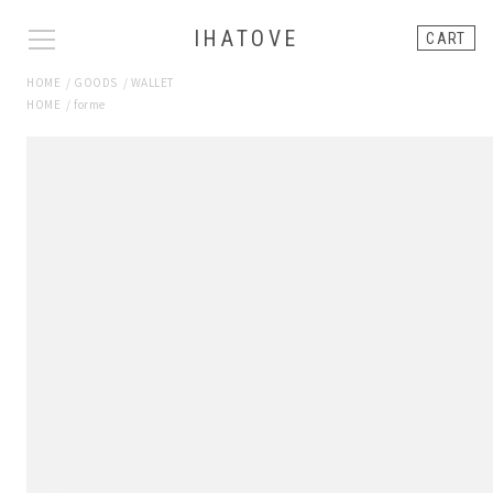
IHATOVE
CART
HOME
/
GOODS
/
WALLET
HOME
/
forme