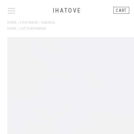
IHATOVE
CART
HOME
/
FOOTWEAR
/
SANDALS
HOME
/
JUTTA NEUMANN