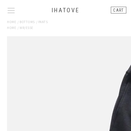
IHATOVE
CART
HOME
/
BOTTOMS
/
PANTS
HOME
/
WR/ESSE