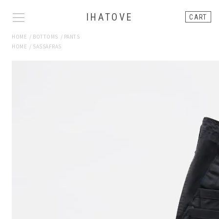
IHATOVE
CART
HOME
/
BOTTOMS
/
PANTS
HOME
/
SASSAFRAS