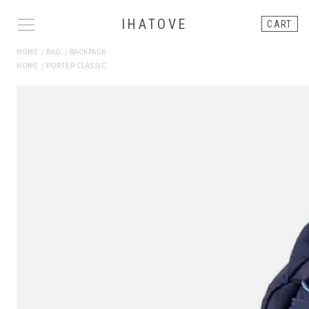
IHATOVE
CART
HOME
/
BAG
/
BACKPACK
HOME
/
PORTER CLASSIC