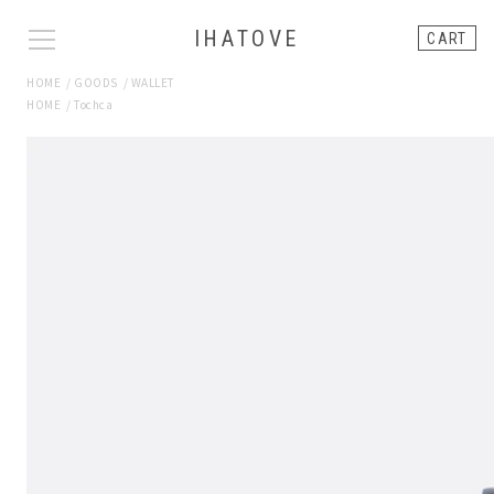
IHATOVE
CART
HOME
/
GOODS
/
WALLET
HOME
/
Tochca