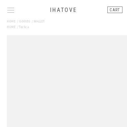
IHATOVE
CART
HOME
/
GOODS
/
WALLET
HOME
/
Tochca